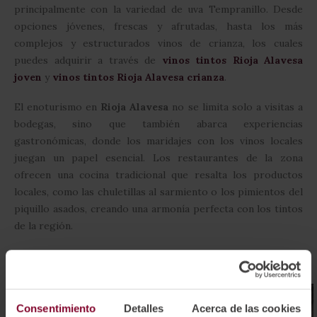
principalmente con la variedad de uva Tempranillo. Desde
opciones jóvenes, frescas y afrutadas, hasta los más
complejos y estructurados vinos de crianza, los cuales
puedes adquirir a través de
vinos tintos Rioja Alavesa
joven
y
vinos tintos Rioja Alavesa crianza
.
El enoturismo en
Rioja Alavesa
no se limita solo a visitas a
bodegas, sino que también abarca experiencias
gastronómicas, donde los maridajes con los vinos locales
juegan un papel esencial. Los restaurantes de la zona
ofrecen una cocina tradicional que resalta los productos
locales, como las chuletillas al sarmiento o los pimientos del
piquillo asados, creando una armonía perfecta con los tintos
de la región.
Consentimiento
Detalles
Acerca de las cookies