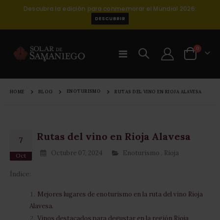
Descubra la edición para conmemorar el Mundial 2026:
DESCUBRIR
items
0
Toggle
Cart
Nav
ENOTURISMO
HOME
BLOG
RUTAS DEL VINO EN RIOJA ALAVESA
Rutas del vino en Rioja Alavesa
7
Octubre 07, 2024
Enoturismo
,
Rioja
Oct
Índice:
Mejores lugares de enoturismo en la ruta del vino Rioja
Alavesa.
Vinos destacados para degustar en la región Rioja