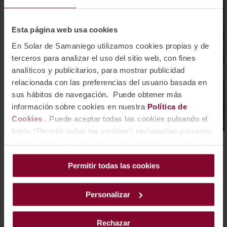
Esta página web usa cookies
En Solar de Samaniego utilizamos cookies propias y de
terceros para analizar el uso del sitio web, con fines
analíticos y publicitarios, para mostrar publicidad
relacionada con las preferencias del usuario basada en
sus hábitos de navegación. Puede obtener más
información sobre cookies en nuestra
Política de
Cookies
. Puede aceptar todas las cookies pulsando el
botón “Permitir todas las cookies”, rechazarlas pulsando
sobre el botón "Rechazar" o configurar las que quiere
instalar pulsando el botón de “Personalizar”.
Visitar bodega en Rioja
Permitir todas las cookies
RESERVAR VISITA
Personalizar
Rechazar