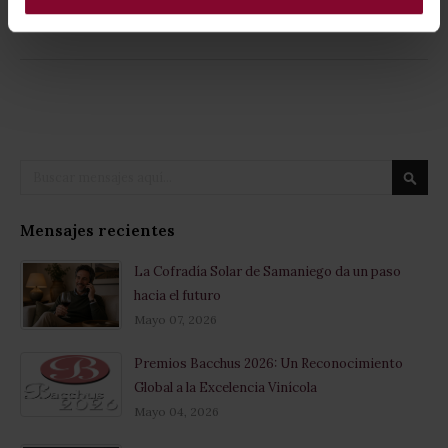
← Anterior
Siguiente →
Buscar
Busca
Mensajes recientes
La Cofradía Solar de Samaniego da un paso
hacia el futuro
Mayo 07, 2026
Premios Bacchus 2026: Un Reconocimiento
Global a la Excelencia Vinícola
Mayo 04, 2026