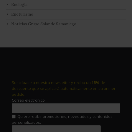
Enología
Enoturismo
Noticias Grupo Solar de Samaniego
Suscríbase a nuestra newsletter y reciba un
15%
de
descuento que se aplicará automáticamente en su primer
pedido.
Correo electrónico
Quiero recibir promociones, novedades y contenidos
personalizados.