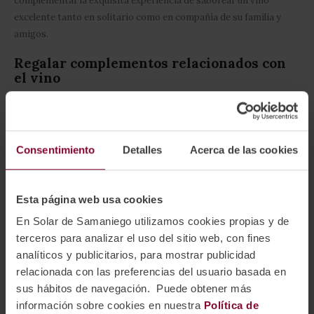
complementar la exquisita experiencia de saborear un vino
excelente tanto en solitario como en compañía de su familia y
amigos.
Regalar complementos relacionados con
el vino
Pocos productos reflejan tan bien el amor por la enología como
un buen set de accesorios para vino.
Consentimiento
Detalles
Acerca de las cookies
Utilizando estos complementos, no solo podrá disfrutar de sus
bebidas preferidas en las mejores condiciones posibles, sino
también
agregar un toque de estilo y distinción en cualquier
Esta página web usa cookies
reunión o evento
. Por no hablar de la gratitud que sentirá
En Solar de Samaniego utilizamos cookies propias y de
cualquier aficionado con estos regalos relacionados con el vino y
terceros para analizar el uso del sitio web, con fines
su conservación.
analíticos y publicitarios, para mostrar publicidad
relacionada con las preferencias del usuario basada en
Revise nuestra
tienda de vinos online
y marque la diferencia con
sus hábitos de navegación. Puede obtener más
los sensacionales accesorios para vino de Solar de Samaniego.
información sobre cookies en nuestra
Política de
Toda una
selección de artículos imprescindibles para los