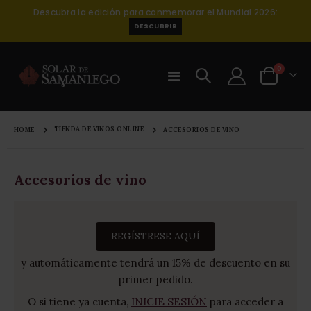
Descubra la edición para conmemorar el Mundial 2026:
DESCUBRIR
0
Toggle
Cart
Nav
TIENDA DE VINOS ONLINE
HOME
ACCESORIOS DE VINO
Accesorios de vino
REGÍSTRESE AQUÍ
y automáticamente tendrá un 15% de descuento en su
primer pedido.
O si tiene ya cuenta,
INICIE SESIÓN
para acceder a