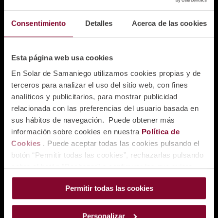
Consentimiento
Detalles
Acerca de las cookies
Esta página web usa cookies
En Solar de Samaniego utilizamos cookies propias y de
terceros para analizar el uso del sitio web, con fines
analíticos y publicitarios, para mostrar publicidad
relacionada con las preferencias del usuario basada en
sus hábitos de navegación. Puede obtener más
información sobre cookies en nuestra
Política de
Enoturismo
Vinos
Enoturismo Rioja
Ribera del Duero
Cookies
. Puede aceptar todas las cookies pulsando el
botón “Permitir todas las cookies”, rechazarlas pulsando
Noticias
Contacto
Tienda
sobre el botón "Rechazar" o configurar las que quiere
instalar pulsando el botón de “Personalizar”.
Permitir todas las cookies
Personalizar