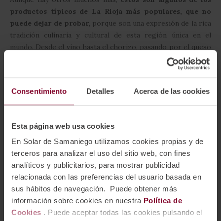
productos típicos de La Rioja más populares, que no
puede dejar de probar
, porque son una expresión de la rica
tradición culinaria y cultural de esta región única en el
mundo. Desde el vino hasta el chorizo, pasando por el queso
y los pimientos, cada bocado es una invitación a descubrir la
auténtica esencia de La Rioja.
Consentimiento
Detalles
Acerca de las cookies
Recuerde que le ofrecemos:
Esta página web usa cookies
Enoturismo
En Solar de Samaniego utilizamos cookies propias y de
terceros para analizar el uso del sitio web, con fines
analíticos y publicitarios, para mostrar publicidad
relacionada con las preferencias del usuario basada en
sus hábitos de navegación. Puede obtener más
información sobre cookies en nuestra
Política de
Cookies
. Puede aceptar todas las cookies pulsando el