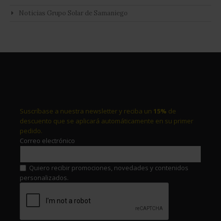
Noticias Grupo Solar de Samaniego
Suscríbase a nuestra newsletter y reciba un
15%
de
descuento que se aplicará automáticamente en su primer
pedido.
Correo electrónico
Quiero recibir promociones, novedades y contenidos
personalizados.