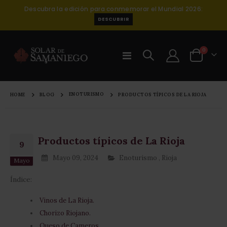
Descubra la edición para conmemorar el Mundial 2026:
DESCUBRIR
items
0
Toggle
Cart
Nav
ENOTURISMO
HOME
BLOG
PRODUCTOS TÍPICOS DE LA RIOJA
Productos típicos de La Rioja
9
Mayo 09, 2024
Enoturismo
,
Rioja
Mayo
Índice:
Vinos de La Rioja.
Chorizo Riojano.
Queso de Cameros.