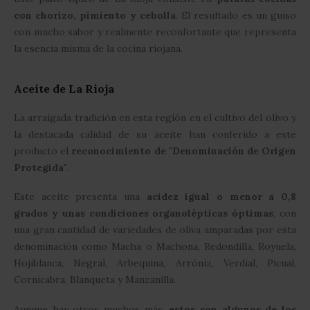
con chorizo, pimiento y cebolla
. El resultado es un guiso
con mucho sabor y realmente reconfortante que representa
la esencia misma de la cocina riojana.
Aceite de La Rioja
La arraigada tradición en esta región en el cultivo del olivo y
la destacada calidad de su aceite han conferido a este
producto el
reconocimiento de "Denominación de Origen
Protegida"
.
Este aceite presenta una
acidez igual o menor a 0,8
grados y unas condiciones organolépticas óptimas
, con
una gran cantidad de variedades de oliva amparadas por esta
denominación como Macha o Machona, Redondilla, Royuela,
Hojiblanca, Negral, Arbequina, Arróniz, Verdial, Picual,
Cornicabra, Blanqueta y Manzanilla.
Aunque hay otros muchos más,
estos son algunos de los