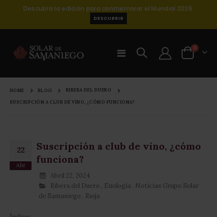
Descubra la edición para conmemorar el Mundial 2026:
DESCUBRIR
0
Toggle
Cart
Nav
RIBERA DEL DUERO
HOME
BLOG
SUSCRIPCIÓN A CLUB DE VINO, ¿CÓMO FUNCIONA?
Suscripción a club de vino, ¿cómo
22
funciona?
Abr
Abril 22, 2024
Ribera del Duero
,
Enología
,
Noticias Grupo Solar
de Samaniego
,
Rioja
Índice: