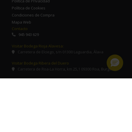
Política de Privacidad
Política de Cookies
Condiciones de Compra
Mapa Web
Contacto
945 943 629
Visitar Bodega Rioja Alavesa:
Carretera de Elciego, s/n 01300 Laguardia, Álava
Visitar Bodega Ribera del Duero
Carretera de Roa-La Horra, km 25,1 09300 Roa, Burgos
© 2026 Grupo Solar de Samaniego. Todos los derechos reservados