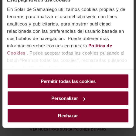
Elija su modalidad de suscripción
En Solar de Samaniego utilizamos cookies propias y de
terceros para analizar el uso del sitio web, con fines
analíticos y publicitarios, para mostrar publicidad
relacionada con las preferencias del usuario basada en
sus hábitos de navegación. Puede obtener más
información sobre cookies en nuestra
Política de
Cookies
. Puede aceptar todas las cookies pulsando el
botón “Permitir todas las cookies”, rechazarlas pulsando
sobre el botón "Rechazar" o configurar las que quiere
instalar pulsando el botón de “Personalizar”.
Suscripción de vino mensual
Permitir todas las cookies
La
suscripción de vino mensual es la más exclusiva de
nuestro club de vinos
, con la que recibirá una selección
Personalizar
muy variada de 12 botellas cada mes en su domicilio, con un
30% de descuento.
Rechazar
VER NUESTRAS SUSCRIPCIONES DE VINO