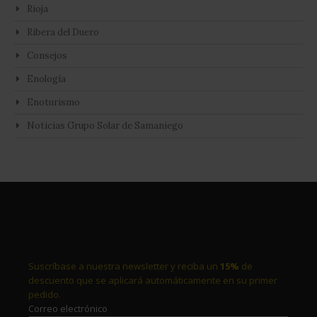
Rioja
Ribera del Duero
Consejos
Enología
Enoturismo
Noticias Grupo Solar de Samaniego
Suscríbase a nuestra newsletter y reciba un
15%
de
descuento que se aplicará automáticamente en su primer
pedido.
Correo electrónico