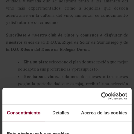
cuidada y variada que se adaptará tanto a los amantes del
vino más experimentados, como a aquellos que deseen
adentrarse en la cultura del vino, aumentar su conocimiento
y disfrutar de su consumo.
Suscríbase a nuestro club de vinos y comience a disfrutar de
nuestros vinos de la D.O.Ca. Rioja de Solar de Samaniego y de
la D.O. Ribera del Duero de Bodegas Durón.
Elija su plan
: seleccione el plan de suscripción que mejor
se adapte a sus preferencias y presupuesto.
Reciba sus vinos:
cada mes, dos meses o tres meses
(según la periodicidad que escoja), recibirá una selección
única de vinos cuidadosamente empaquetados y
entregados en la dirección que nos indique.
Explore y Disfrute
: descubra nuevos sabores y
Consentimiento
Detalles
Acerca de las cookies
comparta con amigos y familiares.
Esta página web usa cookies