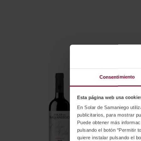
to
the
beginning
of
the
images
gallery
Consentimiento
Esta página web usa cookie
En Solar de Samaniego utiliza
publicitarios, para mostrar 
Puede obtener más informac
pulsando el botón “Permitir 
quiere instalar pulsando el b