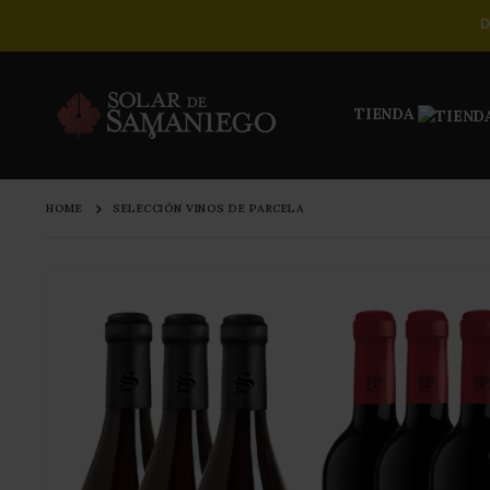
D
TIENDA
HOME
SELECCIÓN VINOS DE PARCELA
Skip
to
the
end
of
the
images
gallery