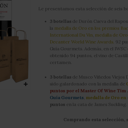
Le presentamos esta selección de seis bo
3 botellas
de Durón Cueva del Rapos
la
medalla de Oro en los premios Ba
International Du Vin
,
medalla de Oro
Decanter World Wine Awards.
92 pu
Guía Gourmets. Además, en el IWSC (
obtenido 94 puntos, el vino de Castil
certamen.
3 botellas
de Musco Viñedos Viejos D
sido galardonado con la medalla de
puntos por el Master Of Wine Tim
Guía Gourmets
,
medalla de Oro en 
puntos
en la cata de James Suckling.
Comprando esta selección, se