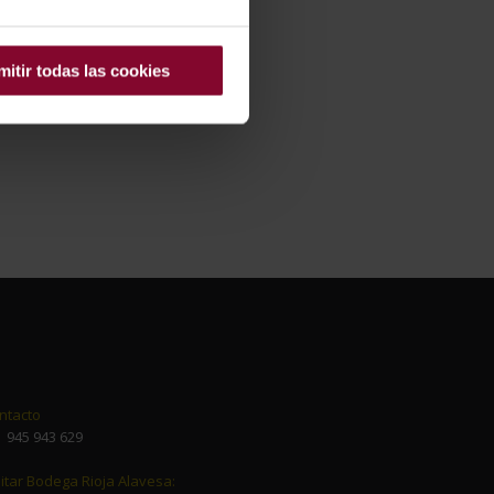
mitir todas las cookies
ntacto
945 943 629
sitar Bodega Rioja Alavesa: