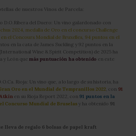
tellas de nuestros Vinos de Parcela:
o D.O.Ribera del Duero: Un vino galardonado con
cchus 2024
,
medalla de Oro en el concurso Challenge
 en el Concours Mondial de Bruxelles
,
94 puntos en el
ntos en la cata de James Suckling y 92 puntos en la
International Wine & Spirit Competition) de 2025 ha
la y León que
más puntuación ha obtenido
en este
.O.Ca. Rioja:
Un vino que, a lo largo de su historia, ha
Gran Oro en el Mundial de Tempranillos 2022
, con
91
 Atkin
en su Rioja Report 2022, con
91 puntos en la
el Concurso Mundial de Bruselas
y ha obtenido
91
 lleva de regalo 6 bolsas de papel kraft