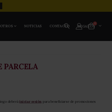
R
items
0
SOTROS
NOTICIAS
CONTACTO
REGALOS
Cart
E PARCELA
niego deberá
iniciar sesión
para beneficiarse de promociones