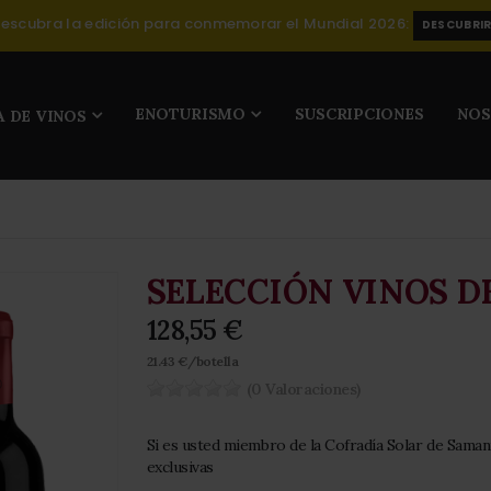
escubra la edición para conmemorar el Mundial 2026:
DESCUBRI
ENOTURISMO
SUSCRIPCIONES
NO
SELECCIÓN VINOS D
128,55 €
21.43 €/botella
(0 Valoraciones)
Si es usted miembro de la Cofradía Solar de Sama
exclusivas