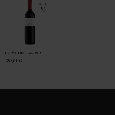
CUEVA DEL RAPOSO
Rating:
0%
129,01 €