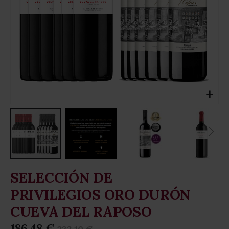
Skip
SELECCIÓN DE
to
the
PRIVILEGIOS ORO DURÓN
beginning
CUEVA DEL RAPOSO
of
the
186,48 €
images