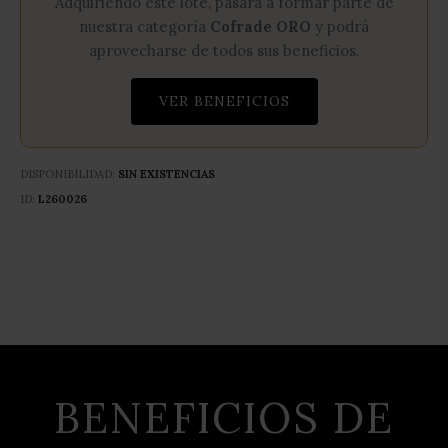
Adquiriendo este lote, pasará a formar parte de
nuestra categoría
Cofrade ORO
y podrá
aprovecharse de todos sus beneficios.
VER BENEFICIOS
DISPONIBILIDAD:
SIN EXISTENCIAS
ID
L260026
BENEFICIOS DE