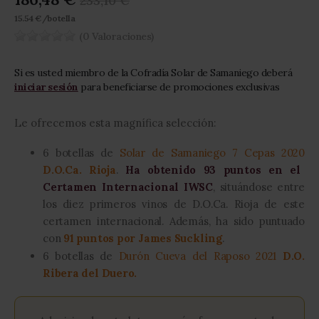
233,10 €
gallery
15.54 €/botella
(0 Valoraciones)
Si es usted miembro de la Cofradía Solar de Samaniego deberá
iniciar sesión
para beneficiarse de promociones exclusivas
Le ofrecemos esta magnífica selección:
6 botellas de
Solar de Samaniego 7 Cepas 2020
D.O.Ca. Rioja
.
Ha obtenido 93 puntos en el
Certamen Internacional IWSC
, situándose entre
los diez primeros vinos de D.O.Ca. Rioja de este
certamen internacional. Además, ha sido puntuado
con
91 puntos por James Suckling
.
6 botellas de
Durón Cueva del Raposo 2021
D.O.
Ribera del Duero.