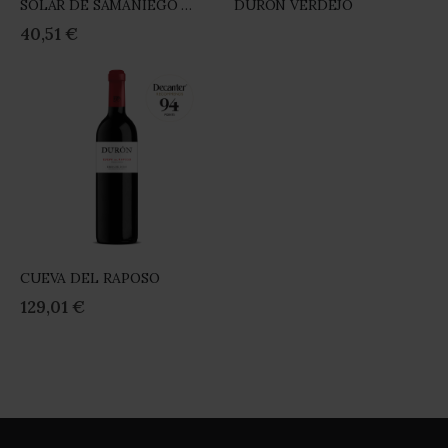
SOLAR DE SAMANIEGO CABEZA DE CUBA
DURÓN VERDEJO
Rating:
Rating:
0%
0%
40,51 €
CUEVA DEL RAPOSO
Rating:
0%
129,01 €