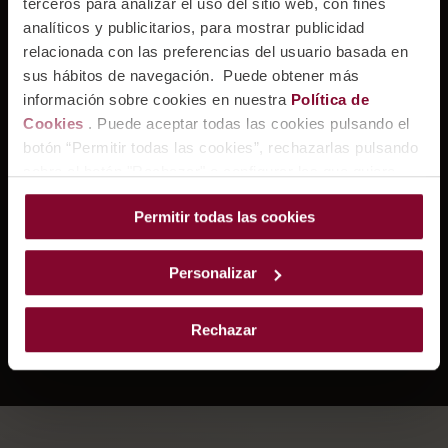
terceros para analizar el uso del sitio web, con fines
"A powerhouse of dark plum compote, blackcurrant
analíticos y publicitarios, para mostrar publicidad
leaf and sweet clove cosseted in a sturdy graphite
relacionada con las preferencias del usuario basada en
casing. Crunchy acidity and minty length lighten
sus hábitos de navegación. Puede obtener más
the load."
información sobre cookies en nuestra
Política de
Cookies
. Puede aceptar todas las cookies pulsando el
Una novedad exclusiva en La Cofradía con la
botón “Permitir todas las cookies”, rechazarlas pulsando
que descubrir una nueva expresión de Bodegas
sobre el botón "Rechazar" o configurar las que quiere
Durón.
instalar pulsando el botón de “Personalizar”.
Permitir todas las cookies
Personalizar
COMPRAR AQUÍ
Rechazar