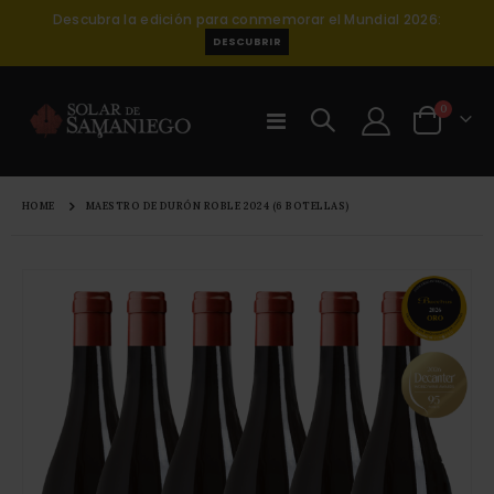
Descubra la edición para conmemorar el Mundial 2026:
DESCUBRIR
items
0
Toggle
Cart
Nav
HOME
MAESTRO DE DURÓN ROBLE 2024 (6 BOTELLAS)
Skip
to
the
end
of
the
images
gallery