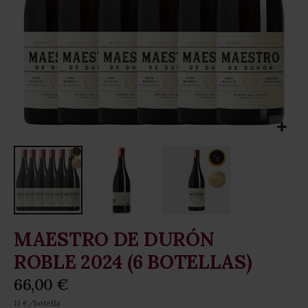
Skip
MAESTRO DE DURÓN
to
the
ROBLE 2024 (6 BOTELLAS)
beginning
of
66,00 €
the
11 €/botella
images