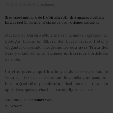
(0 Valoraciones)
gallery
Si es usted miembro de la Cofradía Solar de Samaniego deberá
iniciar sesión
para beneficiarse de promociones exclusivas
Maestro de Durón Roble 2024 es una nueva expresión de
Bodegas Durón: un Ribera del Duero fresco, frutal y
elegante, elaborado íntegramente
con uvas Tinta del
País
y criado durante
4 meses en barricas
bordelesas
de roble.
Un
vino joven, equilibrado y sedoso
, con aromas de
fruta roja fresca, suaves notas de vainilla y un paso por
boca
agradable y redondo
. Ideal para disfrutar en
aperitivos, quesos, chacinas, carnes ligeras o arroces.
DISPONIBILIDAD:
EN EXISTENCIAS
ID
D424R62