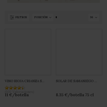
Set
FILTROS
Descending
Direction
VINO RIOJA CRIANZA SOLAR DE SAMANIEGO
SOLAR DE SAMANIEGO VINO BLANCO
Rating:
Rating:
0%
0%
(502 Valoraciones)
(60 Valoraciones)
11 €/botella
8.35 €/botella 75 cl