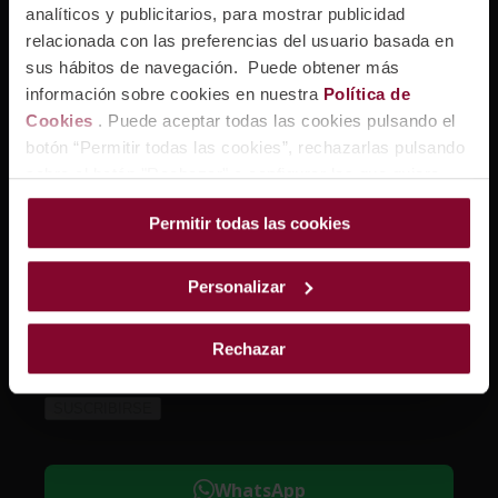
analíticos y publicitarios, para mostrar publicidad
relacionada con las preferencias del usuario basada en
sus hábitos de navegación. Puede obtener más
información sobre cookies en nuestra
Política de
Cookies
. Puede aceptar todas las cookies pulsando el
Suscríbase a nuestra newsletter y reciba un
15%
de
botón “Permitir todas las cookies”, rechazarlas pulsando
descuento que se aplicará automáticamente en su primer
pedido.
sobre el botón "Rechazar" o configurar las que quiere
Correo electrónico
instalar pulsando el botón de “Personalizar”.
Permitir todas las cookies
Quiero recibir promociones, novedades y contenidos
personalizados.
Personalizar
Rechazar
WhatsApp