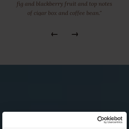
fig and blackberry fruit and top notes
of cigar box and coffee bean."
Tim Atkin: 92 pts.
←
→