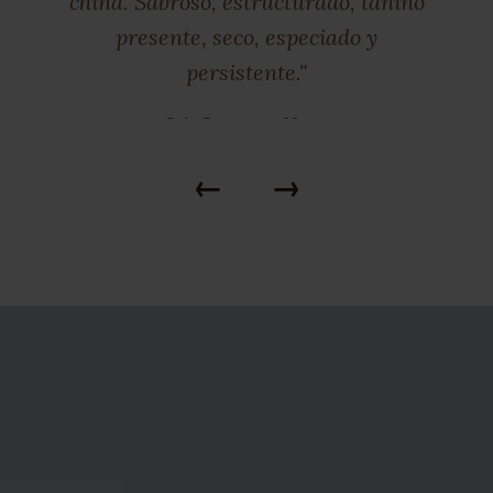
china. Sabroso, estructurado, tanino
presente, seco, especiado y
persistente."
Guía Gourmets: 92 pts.
←
→